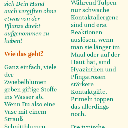
Während Tulpen
sich Dein Hund
nur schwache
auch vergiften ohne
Kontaktallergene
etwas von der
sind und erst
Pflanze direkt
Reaktionen
aufgenommen zu
auslösen, wenn
haben!
man sie länger im
Wie das geht?
Maul oder auf der
Haut hat, sind
Ganz einfach, viele
Hyazinthen und
der
Pfingstrosen
Zwiebelblumen
stärkere
geben giftige Stoffe
Kontaktgifte.
ins Wasser ab.
Primeln toppen
Wenn Du also eine
das allerdings
Vase mit einem
noch.
Strauß
Schnittblumen,
Die typische