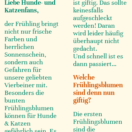
Liebe Hunde- und
ist giftig. Das sollte
Katzenfans,
keinesfalls
aufgeschleckt
der Frühling bringt
werden! Daran
nicht nur frische
wird leider häufig
Farben und
überhaupt nicht
herrlichen
gedacht.
Sonnenschein,
Und schnell ist es
sondern auch
dann passiert…
Gefahren für
unsere geliebten
Welche
Vierbeiner mit.
Frühlingsblumen
Besonders die
sind denn nun
bunten
giftig?
Frühlingsblumen
Die ersten
können für Hunde
Frühlingsblumen
& Katzen
sind die
gefährlich sein. Es