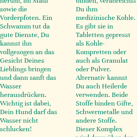
herum, im Maul
binden, verabreichst
sowie die
Du ihm
Vorderpfoten. Ein
medizinische Kohle.
Schwamm tut da
Es gibt sie in
gute Dienste, Du
Tabletten gepresst
kannst ihn
als Kohle-
vollgesogen an das
Kompretten oder
Gesicht Deines
auch als Granulat
Lieblings bringen
oder Pulver.
und dann sanft das
Alternativ kannst
Wasser
Du auch Heilerde
herausdrücken.
verwenden. Beide
Wichtig ist dabei,
Stoffe binden Gifte,
Dein Hund darf das
Schwermetalle und
Wasser nicht
andere Stoffe.
schlucken!
Dieser Komplex