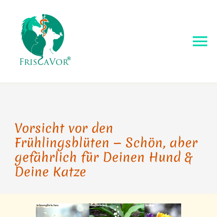
Zum
Inhalt
springen
Tog
Nav
Tiergesundheits-Akademie- Startseite
Erste Hilfe für Tiere
Vorsicht vor den
Frühlingsblüten — Schön, aber
Serviceangebot
gefährlich für Deinen Hund &
Deine Katze
Über mich
Tier-Blog