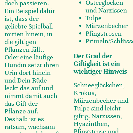
Osterglocken
doch passieren.
und Narzissen
Ein Beispiel dafür
Tulpe
ist, dass der
Märzenbecher
geliebte Spielball
Pfingstrosen
mitten hinein, in
Primeln/Schlüs
die giftigen
Pflanzen fällt.
Der Grad der
Oder eine läufige
Giftigkeit ist ein
Hündin setzt ihren
wichtiger Hinweis
Urin dort hinein
und Dein Rüde
Schneeglöckchen,
leckt das auf und
Krokus,
nimmt damit auch
Märzenbecher und
das Gift der
Tulpe sind leicht
Pflanze auf.
giftig. Narzissen,
Deshalb ist es
Hyazinthen,
ratsam, wachsam
Pfingstrose und