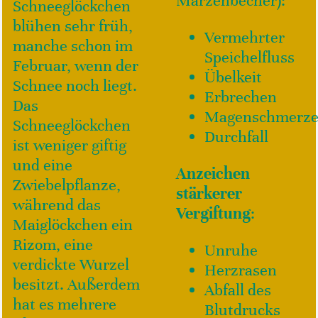
Märzenbecher)
:
Schneeglöckchen
blühen sehr früh,
Vermehrter
manche schon im
Speichelfluss
Februar, wenn der
Übelkeit
Schnee noch liegt.
Erbrechen
Das
Magenschmerz
Schneeglöckchen
Durchfall
ist weniger giftig
und eine
Anzeichen
Zwiebelpflanze,
stärkerer
während das
Vergiftung
:
Maiglöckchen ein
Rizom, eine
Unruhe
verdickte Wurzel
Herzrasen
besitzt. Außerdem
Abfall des
hat es mehrere
Blutdrucks