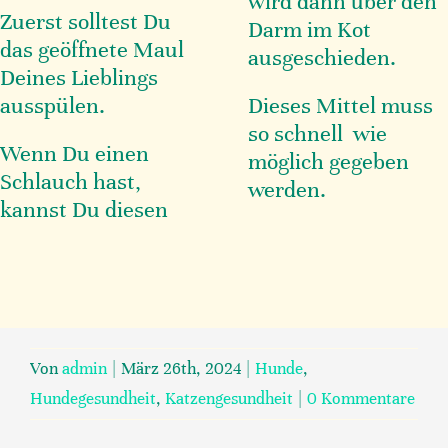
wird dann über den
Zuerst solltest Du
Darm im Kot
das geöffnete Maul
ausgeschieden.
Deines Lieblings
ausspülen.
Dieses Mittel muss
so schnell wie
Wenn Du einen
möglich gegeben
Schlauch hast,
werden.
kannst Du diesen
Von
admin
|
März 26th, 2024
|
Hunde
,
Hundegesundheit
,
Katzengesundheit
|
0 Kommentare