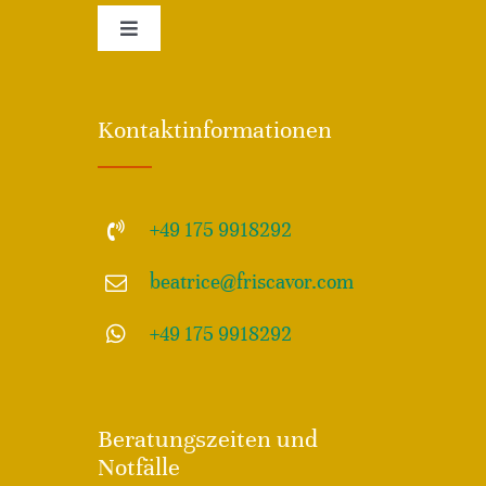
Toggle
Navigation
Impressum
Kontaktinformationen
Disclamer – Haftungsausschluss
+49 175 9918292
Allgemeine Geschäftsdbedingungen – AGB
beatrice@friscavor.com
Datenschutz
+49 175 9918292
Beratungszeiten und
Notfälle