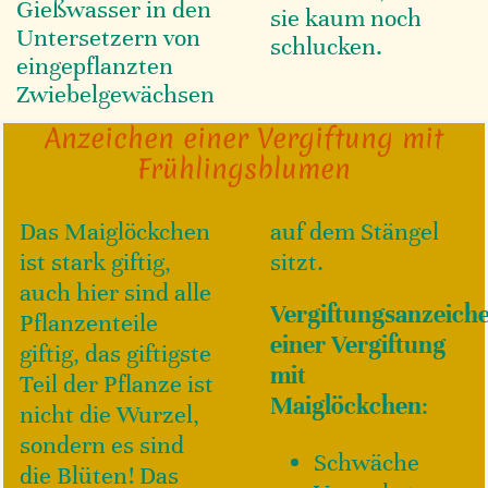
Gießwasser in den
sie kaum noch
Untersetzern von
schlucken.
eingepflanzten
Zwiebelgewächsen
Anzeichen einer Vergiftung mit
Frühlingsblumen
Das Maiglöckchen
auf dem Stängel
ist stark giftig,
sitzt.
auch hier sind alle
Vergiftungsanzeich
Pflanzenteile
einer Vergiftung
giftig, das giftigste
mit
Teil der Pflanze ist
Maiglöckchen
:
nicht die Wurzel,
sondern es sind
Schwäche
die Blüten! Das