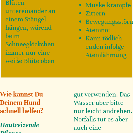
Blüten
Muskelkrämpfe
untereinander an
Zittern
einem Stängel
Bewegungsstör
hängen, wärend
Atemnot
beim
Kann tödlich
Schneeglöckchen
enden infolge
immer nur eine
Atemlähmung
weiße Blüte oben
Wie kannst Du
gut verwenden. Das
Deinem Hund
Wasser aber bitte
schnell helfen?
nur leicht andrehen.
Notfalls tut es aber
Hautreizende
auch eine