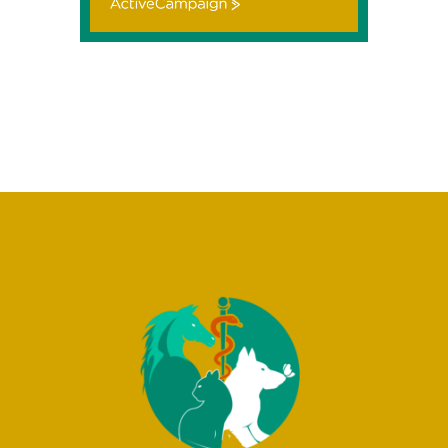
ActiveCampaign