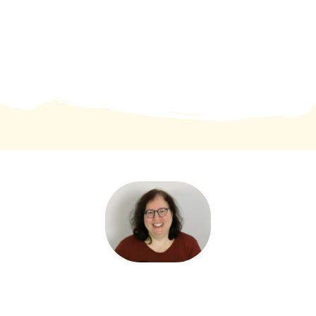
Ich liebe Tiere sehr. Schon im zarten
Alter von 4-5 Jahren wusste ich, dass ich