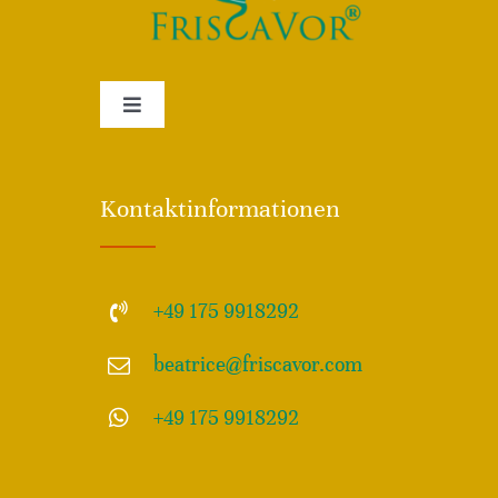
Toggle
Navigation
Impressum
Kontaktinformationen
Disclamer – Haftungsausschluss
+49 175 9918292
Allgemeine Geschäftsdbedingungen – AGB
beatrice@friscavor.com
Datenschutz
+49 175 9918292