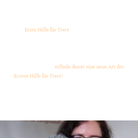
Schüssler Salze
Bach-Blütentherapie
Die
Erste Hilfe für Tiere
i
st ein Steckenpferd
von mir und in meinen Augen besonders
wichtig. In dieses Thema lasse ich aber
auch die naturkundlichen Heilmethoden
einfließen und
erfinde damit eine neue Art der
Ersten Hilfe für Tiere!
Dr. Beatrice Dülffer-Schneitzer
,
FriscaVor UG (bH)