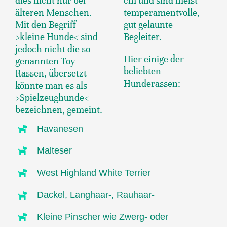
dies nicht nur bei
cm und sind meist
älteren Menschen.
temperamentvolle,
Mit den Begriff
gut gelaunte
>kleine Hunde< sind
Begleiter.
jedoch nicht die so
Hier einige der
genannten Toy-
beliebten
Rassen, übersetzt
Hunderassen:
könnte man es als
>Spielzeughunde<
bezeichnen, gemeint.
Havanesen
Malteser
West Highland White Terrier
Dackel, Langhaar-, Rauhaar-
Kleine Pinscher wie Zwerg- oder