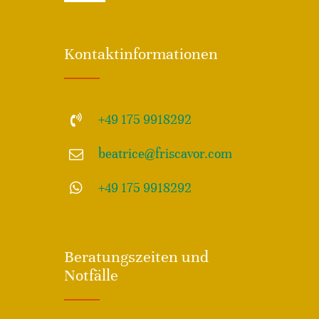
Navigation
Impressum
Kontaktinformationen
Disclamer – Haftungsausschluss
+49 175 9918292
Allgemeine Geschäftsdbedingungen – AGB
beatrice@friscavor.com
Datenschutz
+49 175 9918292
Beratungszeiten und
Notfälle