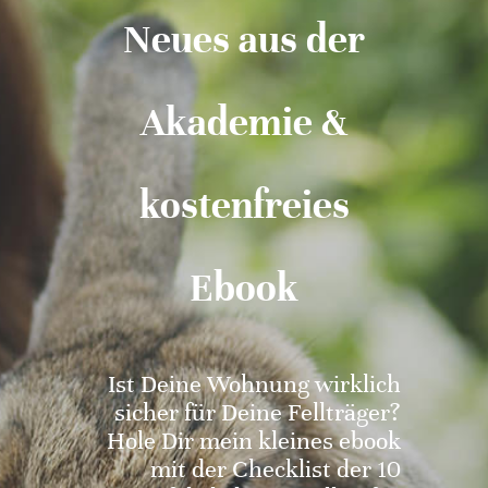
Neues aus der
Akademie &
kostenfreies
Ebook
Ist Deine Wohnung wirklich
sicher für Deine Fellträger?
Hole Dir mein kleines ebook
mit der Checklist der 10